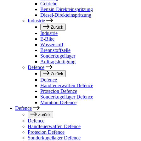
Getriebe
Benzin-Direkteinspritzung
Diesel-Direkteinspritzung
Industrie
Zurück
Industrie
E-Bike
Wasserstoff
Brennstoffzelle
Sonderkugellager
Auftragsfertigung
Defence
Zurück
Defence
Handfeuerwaffen Defence
Protecion Defence
Sonderkugellager Defence
Munition Defence
Defence
Zurück
Defence
Handfeuerwaffen Defence
Protecion Defence
Sonderkugellager Defence