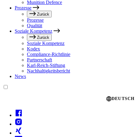
Munition Defence
Prozesse
Zurück
Prozesse
Qualität
Soziale Kompetenz
Zurück
Soziale Kompetenz
Kodex
Compliance-Richtlinie
Partnerschaft
Karl-Reich-Stiftung
Nachhaltigkeitsbericht
News
Language switcher
DEUTSCH