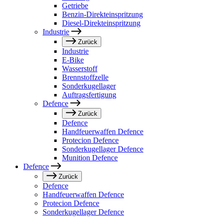
Getriebe
Benzin-Direkteinspritzung
Diesel-Direkteinspritzung
Industrie
Zurück
Industrie
E-Bike
Wasserstoff
Brennstoffzelle
Sonderkugellager
Auftragsfertigung
Defence
Zurück
Defence
Handfeuerwaffen Defence
Protecion Defence
Sonderkugellager Defence
Munition Defence
Defence
Zurück
Defence
Handfeuerwaffen Defence
Protecion Defence
Sonderkugellager Defence