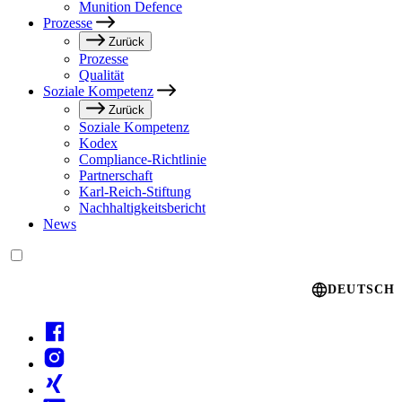
Munition Defence
Prozesse
Zurück
Prozesse
Qualität
Soziale Kompetenz
Zurück
Soziale Kompetenz
Kodex
Compliance-Richtlinie
Partnerschaft
Karl-Reich-Stiftung
Nachhaltigkeitsbericht
News
Language switcher
DEUTSCH