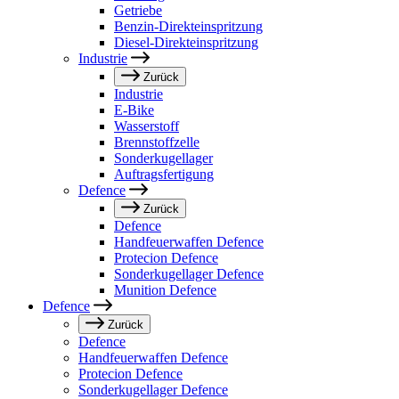
Getriebe
Benzin-Direkteinspritzung
Diesel-Direkteinspritzung
Industrie
Zurück
Industrie
E-Bike
Wasserstoff
Brennstoffzelle
Sonderkugellager
Auftragsfertigung
Defence
Zurück
Defence
Handfeuerwaffen Defence
Protecion Defence
Sonderkugellager Defence
Munition Defence
Defence
Zurück
Defence
Handfeuerwaffen Defence
Protecion Defence
Sonderkugellager Defence