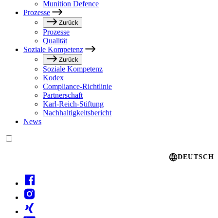
Munition Defence
Prozesse
Zurück
Prozesse
Qualität
Soziale Kompetenz
Zurück
Soziale Kompetenz
Kodex
Compliance-Richtlinie
Partnerschaft
Karl-Reich-Stiftung
Nachhaltigkeitsbericht
News
Language switcher
DEUTSCH