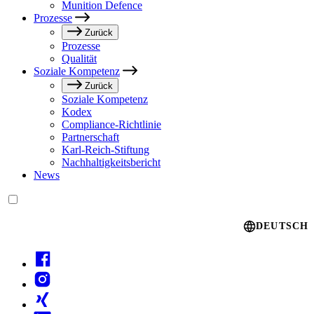
Munition Defence
Prozesse
Zurück
Prozesse
Qualität
Soziale Kompetenz
Zurück
Soziale Kompetenz
Kodex
Compliance-Richtlinie
Partnerschaft
Karl-Reich-Stiftung
Nachhaltigkeitsbericht
News
Language switcher
DEUTSCH