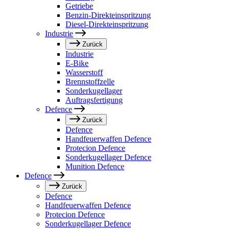
Getriebe
Benzin-Direkteinspritzung
Diesel-Direkteinspritzung
Industrie
Zurück
Industrie
E-Bike
Wasserstoff
Brennstoffzelle
Sonderkugellager
Auftragsfertigung
Defence
Zurück
Defence
Handfeuerwaffen Defence
Protecion Defence
Sonderkugellager Defence
Munition Defence
Defence
Zurück
Defence
Handfeuerwaffen Defence
Protecion Defence
Sonderkugellager Defence