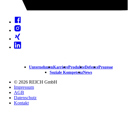
Facebook
Instagram
Xing
Linkedin
Unternehmen
Karriere
Produkte
Defence
Prozesse
Main
Soziale Kompetenz
News
navigation
© 2026 REICH GmbH
Impressum
AGB
Datenschutz
Kontakt