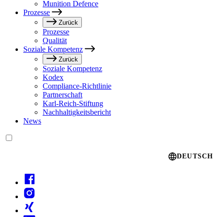
Munition Defence
Prozesse
Zurück
Prozesse
Qualität
Soziale Kompetenz
Zurück
Soziale Kompetenz
Kodex
Compliance-Richtlinie
Partnerschaft
Karl-Reich-Stiftung
Nachhaltigkeitsbericht
News
Language switcher
DEUTSCH