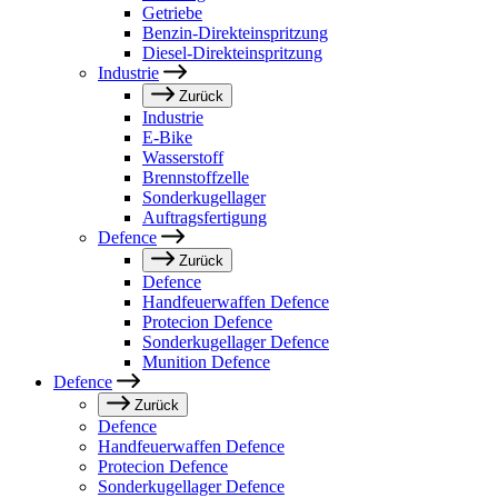
Getriebe
Benzin-Direkteinspritzung
Diesel-Direkteinspritzung
Industrie
Zurück
Industrie
E-Bike
Wasserstoff
Brennstoffzelle
Sonderkugellager
Auftragsfertigung
Defence
Zurück
Defence
Handfeuerwaffen Defence
Protecion Defence
Sonderkugellager Defence
Munition Defence
Defence
Zurück
Defence
Handfeuerwaffen Defence
Protecion Defence
Sonderkugellager Defence