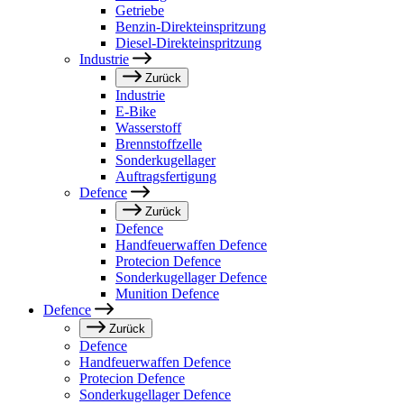
Getriebe
Benzin-Direkteinspritzung
Diesel-Direkteinspritzung
Industrie
Zurück
Industrie
E-Bike
Wasserstoff
Brennstoffzelle
Sonderkugellager
Auftragsfertigung
Defence
Zurück
Defence
Handfeuerwaffen Defence
Protecion Defence
Sonderkugellager Defence
Munition Defence
Defence
Zurück
Defence
Handfeuerwaffen Defence
Protecion Defence
Sonderkugellager Defence