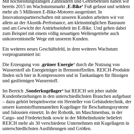
Mit hochleistungsfähigen Zahnrädern und Getriebeteilen haben wir
bereits 2015 im Wachstumsmarkt ‚
E-Bike‘
Fuß gefasst und seitdem
mehr als 5 Millionen E-Bike-Motoren ausgerüstet. In
Innovationspartnerschaften mit unseren Kunden arbeiten wir vor
allem an der Akustik-Perfomance, am kleinstmöglichen Bauraum
und am Gewicht der Antriebseinheit im E-Bike. Und gehen dabei
zum Beispiel mit einem völlig neuartigen Wellengetriebe auch
unkonventionelle Wege mit unserem Kunden.
Ein weiteres neues Geschäftsfeld, in dem weiteres Wachstum
vorprogrammiert ist:
Die Erzeugung von ‚
grüner Energie‘
durch die Nutzung von
Wasserstoff als Energieträger in Brennstoffzellen. REICH-Produkte
finden sich hier in Kompressoren und in Tankanlagen für flüssigen
und gasförmigen Wasserstoff.
Im Bereich ‚
Sonderkugellager‘
hat REICH seit jeher stabile
Kundenbeziehungen in den unterschiedlichsten Branchen aufgebaut
– dazu gehört beispielsweise ein Hersteller von Gebäudetechnik, der
unsere kunststoffummantelten Kugellager für Beschattungssysteme
und Jalousien einsetzt. In der Robotik, im Maschinenbau, in der
Cargo- und Fördertechnik sowie in der Möbelindustrie beliefert
REICH mehr als 30 verschiedene Unternehmen mit Kugellagern in
unterschiedlichsten Ausführungen und Größen.