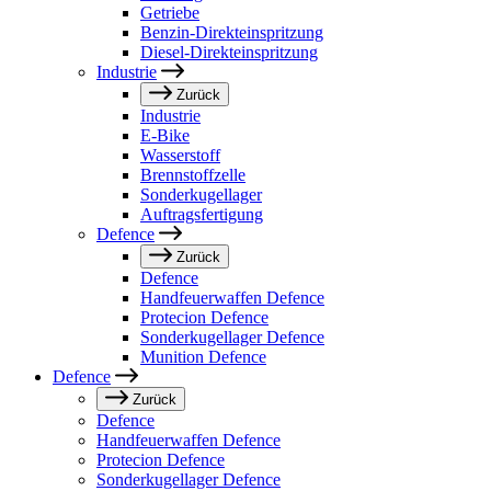
Getriebe
Benzin-Direkteinspritzung
Diesel-Direkteinspritzung
Industrie
Zurück
Industrie
E-Bike
Wasserstoff
Brennstoffzelle
Sonderkugellager
Auftragsfertigung
Defence
Zurück
Defence
Handfeuerwaffen Defence
Protecion Defence
Sonderkugellager Defence
Munition Defence
Defence
Zurück
Defence
Handfeuerwaffen Defence
Protecion Defence
Sonderkugellager Defence