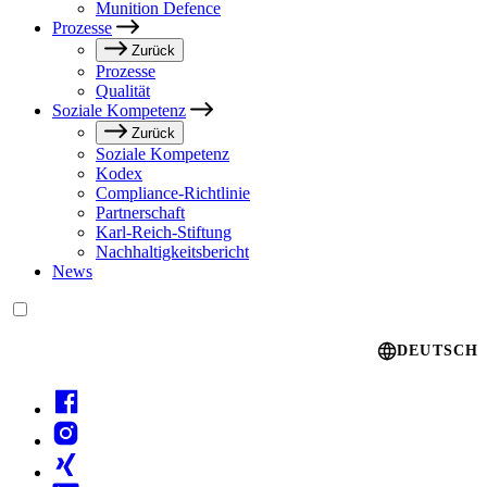
Munition Defence
Prozesse
Zurück
Prozesse
Qualität
Soziale Kompetenz
Zurück
Soziale Kompetenz
Kodex
Compliance-Richtlinie
Partnerschaft
Karl-Reich-Stiftung
Nachhaltigkeitsbericht
News
Language switcher
DEUTSCH