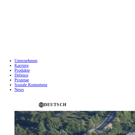
Direkt
zum
Inhalt
Unternehmen
Karriere
Main
Produkte
navigation
Defence
Prozesse
Soziale Kompetenz
News
Language switcher
DEUTSCH