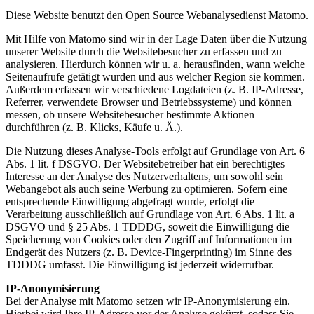
Diese Website benutzt den Open Source Webanalysedienst Matomo.
Mit Hilfe von Matomo sind wir in der Lage Daten über die Nutzung
unserer Website durch die Websitebesucher zu erfassen und zu
analysieren. Hierdurch können wir u. a. herausfinden, wann welche
Seitenaufrufe getätigt wurden und aus welcher Region sie kommen.
Außerdem erfassen wir verschiedene Logdateien (z. B. IP-Adresse,
Referrer, verwendete Browser und Betriebssysteme) und können
messen, ob unsere Websitebesucher bestimmte Aktionen
durchführen (z. B. Klicks, Käufe u. Ä.).
Die Nutzung dieses Analyse-Tools erfolgt auf Grundlage von Art. 6
Abs. 1 lit. f DSGVO. Der Websitebetreiber hat ein berechtigtes
Interesse an der Analyse des Nutzerverhaltens, um sowohl sein
Webangebot als auch seine Werbung zu optimieren. Sofern eine
entsprechende Einwilligung abgefragt wurde, erfolgt die
Verarbeitung ausschließlich auf Grundlage von Art. 6 Abs. 1 lit. a
DSGVO und § 25 Abs. 1 TDDDG, soweit die Einwilligung die
Speicherung von Cookies oder den Zugriff auf Informationen im
Endgerät des Nutzers (z. B. Device-Fingerprinting) im Sinne des
TDDDG umfasst. Die Einwilligung ist jederzeit widerrufbar.
IP-Anonymisierung
Bei der Analyse mit Matomo setzen wir IP-Anonymisierung ein.
Hierbei wird Ihre IP-Adresse vor der Analyse gekürzt, sodass Sie