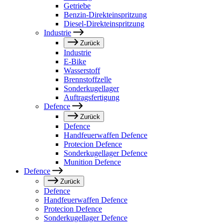
Getriebe
Benzin-Direkteinspritzung
Diesel-Direkteinspritzung
Industrie
Zurück
Industrie
E-Bike
Wasserstoff
Brennstoffzelle
Sonderkugellager
Auftragsfertigung
Defence
Zurück
Defence
Handfeuerwaffen Defence
Protecion Defence
Sonderkugellager Defence
Munition Defence
Defence
Zurück
Defence
Handfeuerwaffen Defence
Protecion Defence
Sonderkugellager Defence