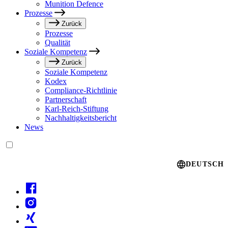
Munition Defence
Prozesse
Zurück
Prozesse
Qualität
Soziale Kompetenz
Zurück
Soziale Kompetenz
Kodex
Compliance-Richtlinie
Partnerschaft
Karl-Reich-Stiftung
Nachhaltigkeitsbericht
News
Language switcher
DEUTSCH