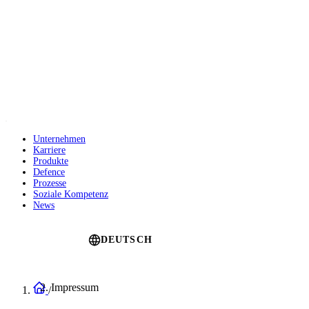
Direkt
zum
Inhalt
Unternehmen
Karriere
Main
Produkte
navigation
Defence
Prozesse
Soziale Kompetenz
News
Language switcher
DEUTSCH
Startseite
Impressum
Pfadnavigation