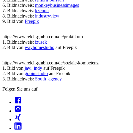
6. Bildnachweis:
monkeybusinessimages
7. Bildnachweis:
kzenon
8. Bildnachweis:
industryview
9. Bild von
Freepik
https://www.reich-gmbh.com/de/praktikum
1. Bildnachweis:
izusek
2. Bild von
wayhomestudio
auf Freepik
https://www.reich-gmbh.com/de/soziale-kompetenz
1. Bild von
javi_indy
auf Freepik
2. Bild von
gpointstudio
auf Freepik
3. Bildnachweis:
South_agency
Folgen Sie uns auf
Facebook
Instagram
Xing
Linkedin