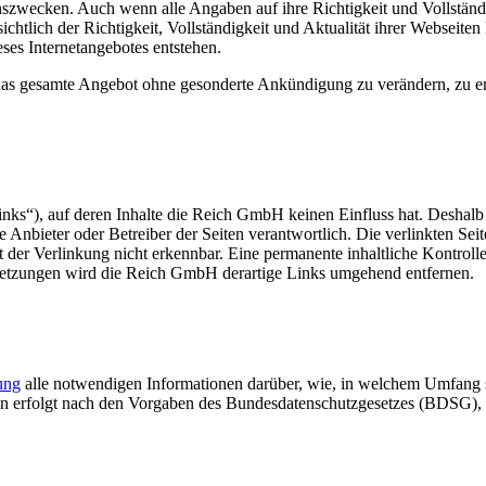
onszwecken. Auch wenn alle Angaben auf ihre Richtigkeit und Vollständ
lich der Richtigkeit, Vollständigkeit und Aktualität ihrer Webseiten k
ses Internetangebotes entstehen.
 das gesamte Angebot ohne gesonderte Ankündigung zu verändern, zu erg
Links“), auf deren Inhalte die Reich GmbH keinen Einfluss hat. Desha
lige Anbieter oder Betreiber der Seiten verantwortlich. Die verlinkten 
der Verlinkung nicht erkennbar. Eine permanente inhaltliche Kontrolle 
letzungen wird die Reich GmbH derartige Links umgehend entfernen.
ung
alle notwendigen Informationen darüber, wie, in welchem Umfang 
en erfolgt nach den Vorgaben des Bundesdatenschutzgesetzes (BDSG)