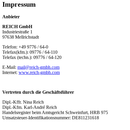
Impressum
Anbieter
REICH GmbH
Industriestraße 1
97638 Mellrichstadt
Telefon: +49 9776 / 64-0
Telefax(kfm.): 09776 / 64-110
Telefax (techn.): 09776 / 64-120
E-Mail:
mail@reich-gmbh.com
Internet:
www.reich-gmbh.com
Vertreten durch die Geschäftsführer
Dipl.-Kffr. Nina Reich
Dipl.-Kfm. Karl-André Reich
Handelsregister beim Amtsgericht Schweinfurt, HRB 975
Umsatzsteuer-Identifikationsnummer: DE811231618