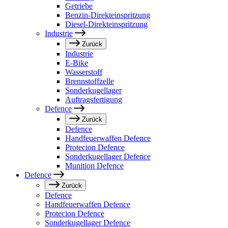
Getriebe
Benzin-Direkteinspritzung
Diesel-Direkteinspritzung
Industrie
Zurück
Industrie
E-Bike
Wasserstoff
Brennstoffzelle
Sonderkugellager
Auftragsfertigung
Defence
Zurück
Defence
Handfeuerwaffen Defence
Protecion Defence
Sonderkugellager Defence
Munition Defence
Defence
Zurück
Defence
Handfeuerwaffen Defence
Protecion Defence
Sonderkugellager Defence