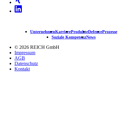
Linkedin
Unternehmen
Karriere
Produkte
Defence
Prozesse
Main
Soziale Kompetenz
News
navigation
© 2026 REICH GmbH
Impressum
AGB
Datenschutz
Kontakt