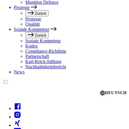
Munition Defence
Prozesse
Zurück
Prozesse
Qualität
Soziale Kompetenz
Zurück
Soziale Kompetenz
Kodex
Compliance-Richtlinie
Partnerschaft
Karl-Reich-Stiftung
Nachhaltigkeitsbericht
News
Language switcher
DEUTSCH