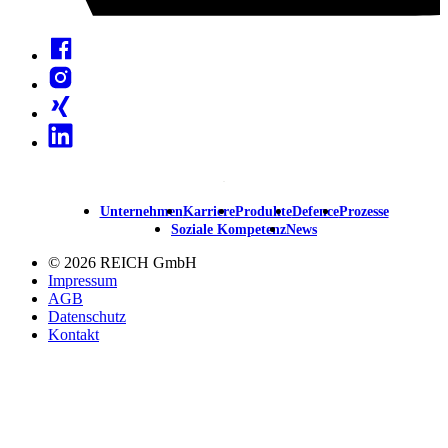
Facebook
Instagram
Xing
Linkedin
Unternehmen
Karriere
Produkte
Defence
Prozesse
Main
Soziale Kompetenz
News
navigation
© 2026 REICH GmbH
Impressum
AGB
Datenschutz
Kontakt