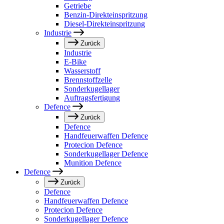
Getriebe
Benzin-Direkteinspritzung
Diesel-Direkteinspritzung
Industrie
Zurück
Industrie
E-Bike
Wasserstoff
Brennstoffzelle
Sonderkugellager
Auftragsfertigung
Defence
Zurück
Defence
Handfeuerwaffen Defence
Protecion Defence
Sonderkugellager Defence
Munition Defence
Defence
Zurück
Defence
Handfeuerwaffen Defence
Protecion Defence
Sonderkugellager Defence