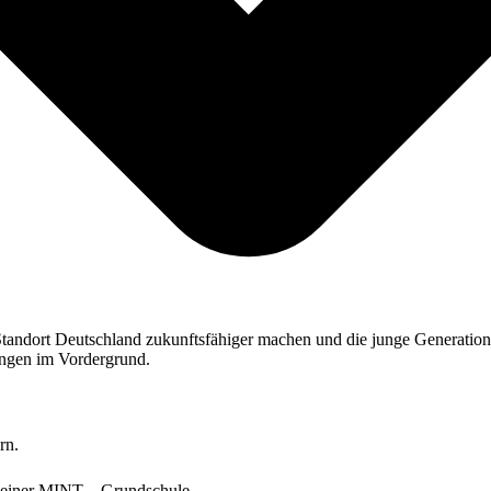
andort Deutschland zukunftsfähiger machen und die junge Generation f
ungen im Vordergrund.
rn.
, einer MINT – Grundschule